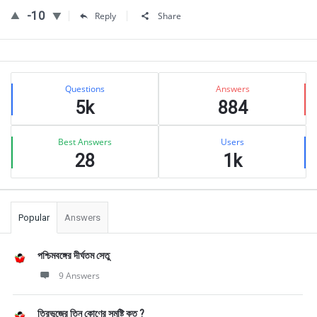
-10
Reply
Share
Sidebar
Stats
Questions
Answers
5k
884
Best Answers
Users
28
1k
Popular
Answers
পশ্চিমবঙ্গের দীর্ঘতম সেতু
9 Answers
ত্রিভুজের তিন কোণের সমষ্টি কত ?