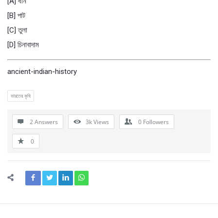
[A] ধান
[B] পাট
[C] তুলা
[D] চিনাবাদাম
ancient-indian-history
ভারতের কৃষি
2 Answers
3k
Views
0
Followers
0