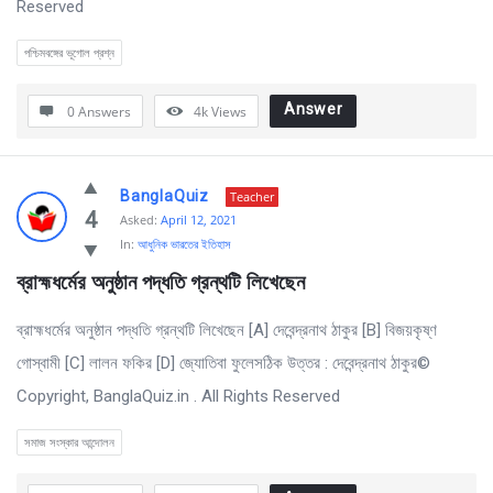
Reserved
পশ্চিমবঙ্গের ভূগোল প্রশ্ন
Answer
0 Answers
4k
Views
BanglaQuiz
Teacher
4
Asked:
April 12, 2021
In:
আধুনিক ভারতের ইতিহাস
ব্রাহ্মধর্মের অনুষ্ঠান পদ্ধতি গ্রন্থটি লিখেছেন
ব্রাহ্মধর্মের অনুষ্ঠান পদ্ধতি গ্রন্থটি লিখেছেন [A] দেবেন্দ্রনাথ ঠাকুর [B] বিজয়কৃষ্ণ
গােস্বামী [C] লালন ফকির [D] জ্যোতিবা ফুলেসঠিক উত্তর : দেবেন্দ্রনাথ ঠাকুর©
Copyright, BanglaQuiz.in . All Rights Reserved
সমাজ সংস্কার আন্দোলন