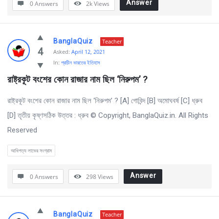
Answer
0 Answers
2k
Views
BanglaQuiz
Teacher
4
Asked:
April 12, 2021
In:
প্রাচীন ভারতের ইতিহাস
রাষ্ট্রকূট বংশের কোন রাজার নাম ছিল ‘নিরুপম’ ? 
রাষ্ট্রকূট বংশের কোন রাজার নাম ছিল ‘নিরুপম’ ? [A] গোবিন্দ [B] অমোঘবর্ষ [C] ধ্রুব
[D] তৃতীয় কৃষ্ণসঠিক উত্তর : ধ্রুব © Copyright, BanglaQuiz.in. All Rights
Reserved
আধিপত্য লাভের সংগ্রাম
Answer
0 Answers
298
Views
BanglaQuiz
Teacher