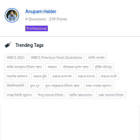
Anupam Halder
4
Questions
239
Points
Professional
Trending Tags
WBCS 2021
WBCS Previous Years Questions
জাতীয় কংগ্রেস
জাতীয় কংগ্রেসের ইতিহাস প্রশ্ন
পঞ্চায়েত
পশ্চিমবঙ্গের ভূগোল প্রশ্ন
পৃথিবীর গতিসমূহ
বৈপ্লবিক কার্যকলাপ
ভারতের কৃষি
ভারতের জলসম্পদ
ভারতের জলসেচ
ভারতের নদনদী
মিউনিসিপ্যালিটি
মুঘল যুগ
মুঘল সাম্রাজ্যের ইতিহাস প্রশ্ন
সমাজ সংস্কার আন্দোলন
সশস্ত্র বিপ্লবী আন্দোলন
সিন্ধু সভ্যতার ইতিহাস
স্থানীয় স্বায়ত্তশাসন
হরপ্পা সভ্যতার ইতিহাস