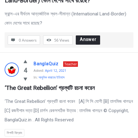
Land-Border) কোন দেশের সাথে রয়েছে?
ফ্রান্স-এর দীর্ঘতম আন্তর্জাতিক স্থল-সীমান্ত (International Land-Border)
কোন দেশের সাথে রয়েছে?
Answer
0 Answers
56
Views
BanglaQuiz
Teacher
4
Asked:
April 12, 2021
In:
আধুনিক ভারতের ইতিহাস
‘The Great Rebellion’ গ্রন্থটি রচনা করেন  
‘The Great Rebellion’ গ্রন্থটি রচনা করেন [A] পি সি যােশী [B] তালমিজ খালদুন
[C] রজনীপাম দত্ত [D] চার্লস রেকসসঠিক উত্তর : তালমিজ খালদুন © Copyright,
BanglaQuiz.in . All Rights Reserved
সিপাহী বিদ্রোহ