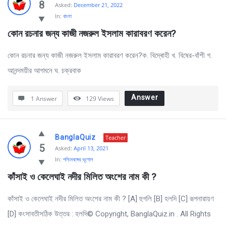
Questions
8
Asked:
December 21, 2022
In:
বাংলা
by
কোন রচনার জন্য কাজী নজরুল ইসলাম কারাবরণ করেন?
BanglaQuiz
Latest
কোন রচনার জন্য কাজী নজরুল ইসলাম কারাবরণ করেন?ক. বিদ্ৰোহী খ. বিষের-বাঁশী গ.
Questions
আনন্দময়ীর আগমনে ঘ. চক্রবাক
Answer
1 Answer
129
Views
BanglaQuiz
Teacher
5
Asked:
April 13, 2021
In:
পশ্চিমবঙ্গের ভূগোল
কাঁসাই ও কেলেঘাই নদীর মিলিত অংশের নাম কী ?
কাঁসাই ও কেলেঘাই নদীর মিলিত অংশের নাম কী ? [A] হুগলি [B] হলদি [C] রূপনারায়ণ
[D] কংসাবতীসঠিক উত্তর : হলদি© Copyright, BanglaQuiz.in . All Rights