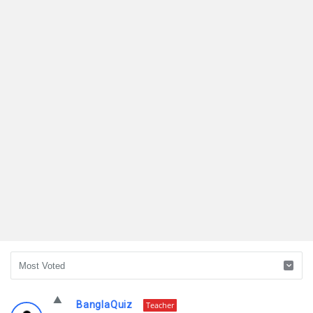
Ask
BanglaQuiz
Teacher