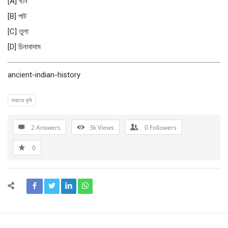
[A] ধান
[B] পাট
[C] তুলা
[D] চিনাবাদাম
ancient-indian-history
ভারতের কৃষি
2 Answers
3k
Views
0
Followers
0