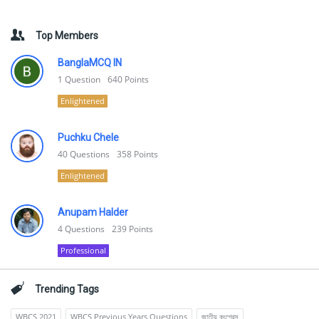
Top Members
BanglaMCQ IN
1
Question
640
Points
Enlightened
Puchku Chele
40
Questions
358
Points
Enlightened
Anupam Halder
4
Questions
239
Points
Professional
Trending Tags
WBCS 2021
WBCS Previous Years Questions
জাতীয় কংগ্রেস