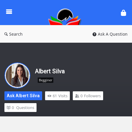
Ask
Questions
by
BanglaQuiz
Search
Ask A Question
Albert Silva
Begginer
61
Visits
0
Followers
Ask Albert Silva
0
Questions