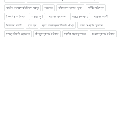
জাতীয় কংগ্রেসের ইতিহাস প্রশ্ন
পঞ্চায়েত
পশ্চিমবঙ্গের ভূগোল প্রশ্ন
পৃথিবীর গতিসমূহ
বৈপ্লবিক কার্যকলাপ
ভারতের কৃষি
ভারতের জলসম্পদ
ভারতের জলসেচ
ভারতের নদনদী
মিউনিসিপ্যালিটি
মুঘল যুগ
মুঘল সাম্রাজ্যের ইতিহাস প্রশ্ন
সমাজ সংস্কার আন্দোলন
সশস্ত্র বিপ্লবী আন্দোলন
সিন্ধু সভ্যতার ইতিহাস
স্থানীয় স্বায়ত্তশাসন
হরপ্পা সভ্যতার ইতিহাস