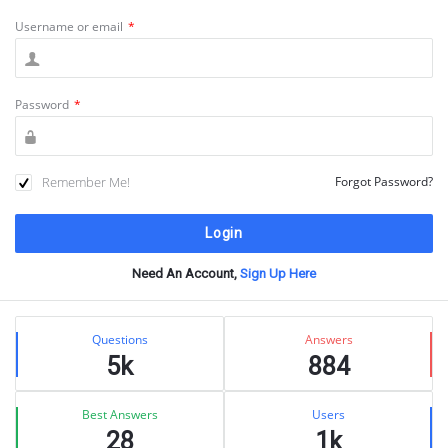
Username or email
*
Password
*
Remember Me!
Forgot Password?
Need An Account,
Sign Up Here
Sidebar
Stats
Questions
Answers
5k
884
Best Answers
Users
28
1k