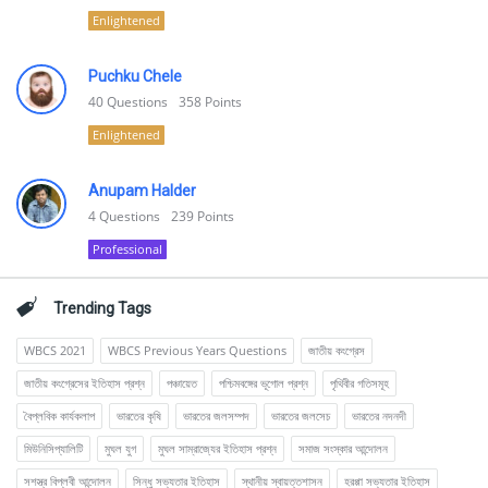
Enlightened
Puchku Chele
40
Questions
358
Points
Enlightened
Anupam Halder
4
Questions
239
Points
Professional
Trending Tags
WBCS 2021
WBCS Previous Years Questions
জাতীয় কংগ্রেস
জাতীয় কংগ্রেসের ইতিহাস প্রশ্ন
পঞ্চায়েত
পশ্চিমবঙ্গের ভূগোল প্রশ্ন
পৃথিবীর গতিসমূহ
বৈপ্লবিক কার্যকলাপ
ভারতের কৃষি
ভারতের জলসম্পদ
ভারতের জলসেচ
ভারতের নদনদী
মিউনিসিপ্যালিটি
মুঘল যুগ
মুঘল সাম্রাজ্যের ইতিহাস প্রশ্ন
সমাজ সংস্কার আন্দোলন
সশস্ত্র বিপ্লবী আন্দোলন
সিন্ধু সভ্যতার ইতিহাস
স্থানীয় স্বায়ত্তশাসন
হরপ্পা সভ্যতার ইতিহাস