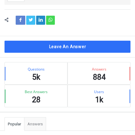
Leave An Answer
Sidebar
Stats
Questions
Answers
5k
884
Best Answers
Users
28
1k
Popular
Answers