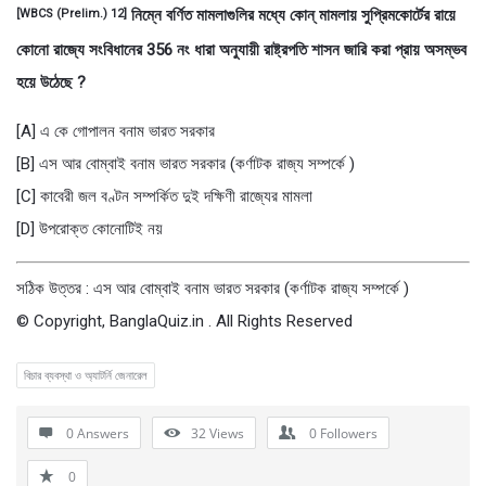
নিম্নে বর্ণিত মামলাগুলির মধ্যে কোন্ মামলায় সুপ্রিমকোর্টের রায়ে
[WBCS (Prelim.) 12]
কোনাে রাজ্যে সংবিধানের 356 নং ধারা অনুযায়ী রাষ্ট্রপতি শাসন জারি করা প্রায় অসম্ভব
হয়ে উঠেছে ?
[A] এ কে গােপালন বনাম ভারত সরকার
[B] এস আর বােম্বাই বনাম ভারত সরকার (কর্ণাটক রাজ্য সম্পর্কে )
[C] কাবেরী জল বণ্টন সম্পর্কিত দুই দক্ষিণী রাজ্যের মামলা
[D] উপরােক্ত কোনােটিই নয়
সঠিক উত্তর : এস আর বােম্বাই বনাম ভারত সরকার (কর্ণাটক রাজ্য সম্পর্কে )
© Copyright, BanglaQuiz.in . All Rights Reserved
বিচার ব্যবস্থা ও অ্যাটর্নি জেনারেল
0 Answers
32
Views
0
Followers
0