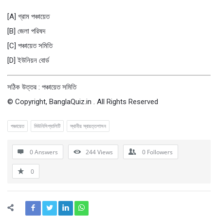
[A] গ্রাম পঞ্চায়েত
[B] জেলা পরিষদ
[C] পঞ্চায়েত সমিতি
[D] ইউনিয়ন বাের্ড
সঠিক উত্তর : পঞ্চায়েত সমিতি
© Copyright, BanglaQuiz.in . All Rights Reserved
পঞ্চায়েত
মিউনিসিপ্যালিটি
স্থানীয় স্বায়ত্তশাসন
0 Answers
244
Views
0
Followers
0