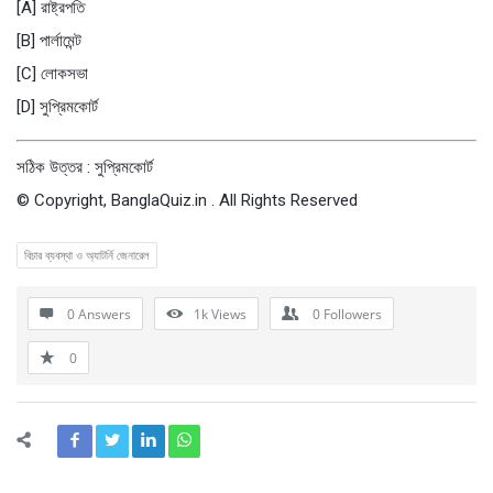
[A] রাষ্ট্রপতি
[B] পার্লামেন্ট
[C] লােকসভা
[D] সুপ্রিমকোর্ট
সঠিক উত্তর : সুপ্রিমকোর্ট
© Copyright, BanglaQuiz.in . All Rights Reserved
বিচার ব্যবস্থা ও অ্যাটর্নি জেনারেল
0 Answers
1k
Views
0
Followers
0