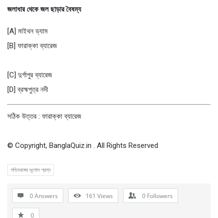
জলাধার থেকে জল ছাড়ার বৈষম্য
[A] মাইথন ড্যাম
[B] ফারাক্কা ব্যারেজ
[C] দুর্গাপুর ব্যারেজ
[D] ব্রহ্মপুত্র নদী
সঠিক উত্তর : ফারাক্কা ব্যারেজ
© Copyright, BanglaQuiz.in . All Rights Reserved
পশ্চিমবঙ্গের ভূগোল প্রশ্ন
0 Answers
161
Views
0
Followers
0