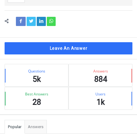
Leave An Answer
Sidebar
Stats
Questions
Answers
5k
884
Best Answers
Users
28
1k
Popular
Answers