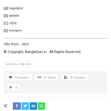
[A] অন্ধ্রপ্রদেশ
[B] রাজস্থান
[C] ওড়িশা
[D] মধ্যপ্রদেশ
সঠিক উত্তর : ওড়িশা
© Copyright, BanglaQuiz.in . All Rights Reserved
ভারতের খনিজ ও শক্তি সম্পদ
0 Answers
31
Views
0
Followers
0