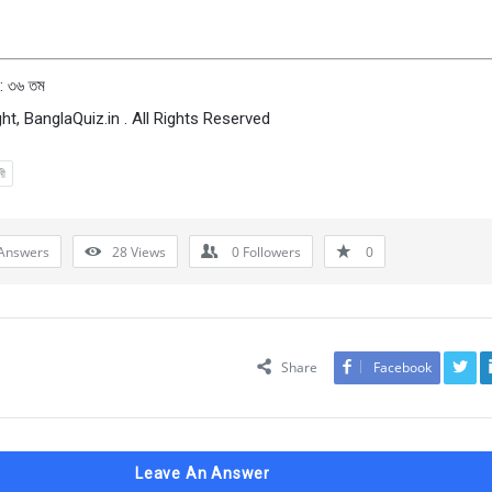
 : ৩৬ তম
ht, BanglaQuiz.in . All Rights Reserved
নী
Answers
28
Views
0
Followers
0
Share
Facebook
Leave An Answer