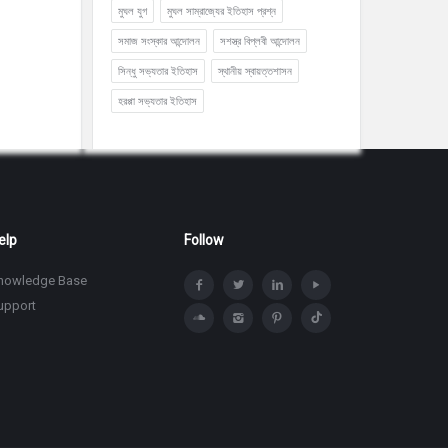
মুঘল যুগ
মুঘল সাম্রাজ্যের ইতিহাস প্রশ্ন
সমাজ সংস্কার আন্দোলন
সশস্ত্র বিপ্লবী আন্দোলন
সিন্ধু সভ্যতার ইতিহাস
স্থানীয় স্বায়ত্তশাসন
হরপ্পা সভ্যতার ইতিহাস
elp
Follow
nowledge Base
upport