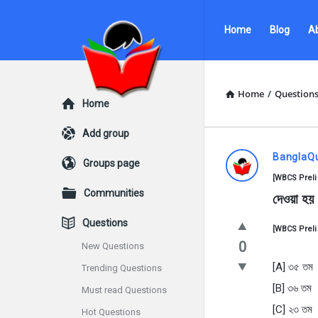
Ask
Ask
Home
Blog
A
Questions
Questions
by
by
BanglaQuiz
BanglaQuiz
Home
/
Question
Explore
Home
Navigation
Add group
Ask
BanglaQ
Groups page
[WBCS Preli 
Questions
Communities
দেওয়া হয়
by
Questions
[WBCS Preli 
BanglaQui
0
New Questions
[A] ৩৫ তম
Trending Questions
Latest
[B] ৩৬ তম
Must read Questions
Questions
[C] ২৩ তম
Hot Questions