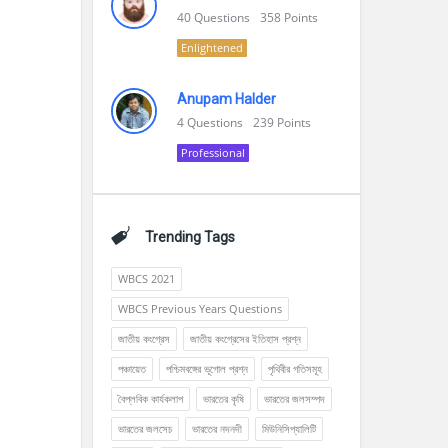
40
Questions
358
Points
Enlightened
Anupam Halder
4
Questions
239
Points
Professional
Trending Tags
WBCS 2021
WBCS Previous Years Questions
জাতীয় কংগ্রেস
জাতীয় কংগ্রেসের ইতিহাস প্রশ্ন
পঞ্চায়েত
পশ্চিমবঙ্গের ভূগোল প্রশ্ন
পৃথিবীর গতিসমূহ
বৈপ্লবিক কার্যকলাপ
ভারতের কৃষি
ভারতের জলসম্পদ
ভারতের জলসেচ
ভারতের নদনদী
মিউনিসিপ্যালিটি