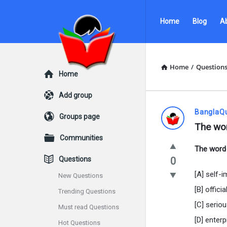
Ask
Ask
Home
Blog
A
Questions
Questions
by
by
BanglaQuiz
BanglaQuiz
Home
/
Question
Explore
Home
Navigation
Add group
Ask
BanglaQ
Groups page
The wor
Questions
Communities
The word 
by
Questions
0
BanglaQui
[A] self-
New Questions
[B] officia
Trending Questions
Latest
[C] serio
Must read Questions
Questions
[D] enterp
Hot Questions