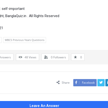
 : self-important
ht, BanglaQuiz.in . All Rights Reserved
21
WBCS Previous Years Questions
Answers
48
Views
0
Followers
0
Share
Facebook
Leave An Answer