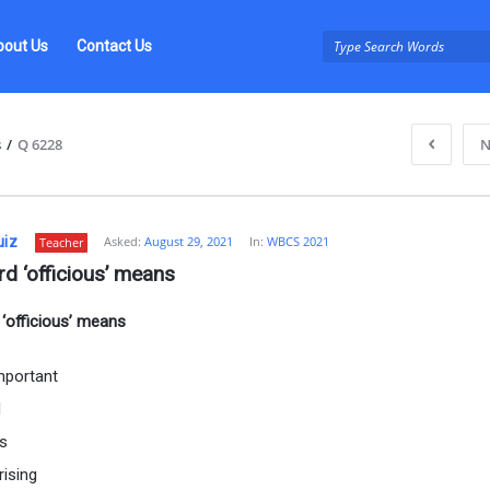
bout Us
Contact Us
s
/
Q 6228
N
uiz
Asked:
August 29, 2021
In:
WBCS 2021
Teacher
d ‘officious’ means
‘officious’ means
z
important
l
us
rising