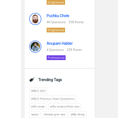
Enlightened
Puchku Chele
40
Questions
358
Points
Enlightened
Anupam Halder
4
Questions
239
Points
Professional
Trending Tags
WBCS 2021
WBCS Previous Years Questions
জাতীয় কংগ্রেস
জাতীয় কংগ্রেসের ইতিহাস প্রশ্ন
পঞ্চায়েত
পশ্চিমবঙ্গের ভূগোল প্রশ্ন
পৃথিবীর গতিসমূহ