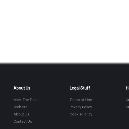
About Us
Legal Stuff
H
Meet The Team
Terms of Use
K
Website
Privacy Policy
S
About Us
Cookie Policy
Contact Us