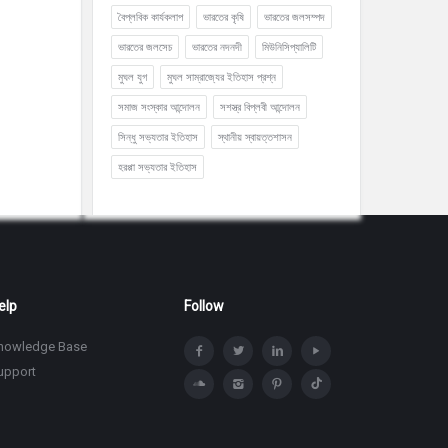
বৈপ্লবিক কার্যকলাপ
ভারতের কৃষি
ভারতের জলসম্পদ
ভারতের জলসেচ
ভারতের নদনদী
মিউনিসিপ্যালিটি
মুঘল যুগ
মুঘল সাম্রাজ্যের ইতিহাস প্রশ্ন
সমাজ সংস্কার আন্দোলন
সশস্ত্র বিপ্লবী আন্দোলন
সিন্ধু সভ্যতার ইতিহাস
স্থানীয় স্বায়ত্তশাসন
হরপ্পা সভ্যতার ইতিহাস
elp
Follow
nowledge Base
upport