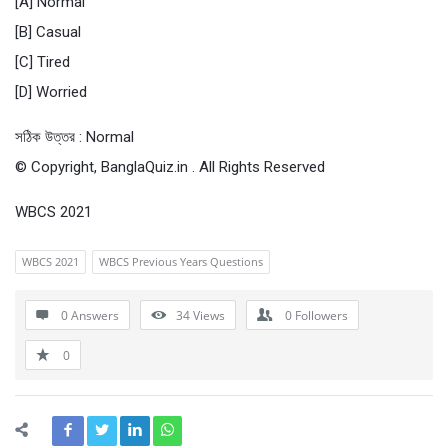
[A] Normal
[B] Casual
[C] Tired
[D] Worried
সঠিক উত্তর : Normal
© Copyright, BanglaQuiz.in . All Rights Reserved
WBCS 2021
WBCS 2021
WBCS Previous Years Questions
0 Answers
34
Views
0
Followers
0