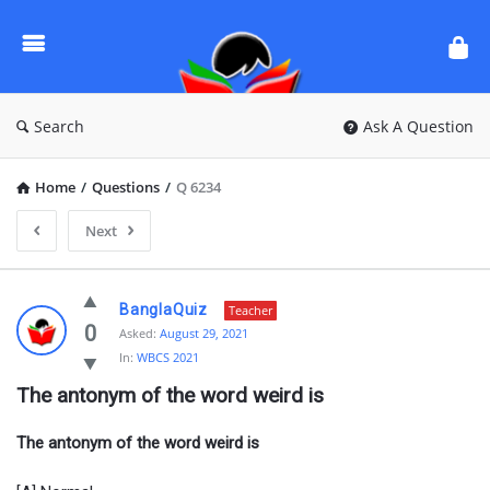
Ask
Questions
by
BanglaQuiz
Search
Ask A Question
Home
/
Questions
/
Q 6234
Next
Ask
BanglaQuiz
Teacher
Questions
0
Asked:
August 29, 2021
In:
WBCS 2021
by
The antonym of the word weird is
BanglaQuiz
Latest
The antonym of the word weird is
Questions