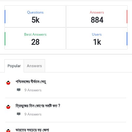
Sidebar
Stats
Questions
Answers
5k
884
Best Answers
Users
28
1k
Popular
Answers
পশ্চিমবঙ্গের দীর্ঘতম সেতু
9 Answers
ত্রিভুজের তিন কোণের সমষ্টি কত ?
9 Answers
ভারতের সবচেয়ে বড় জেলা