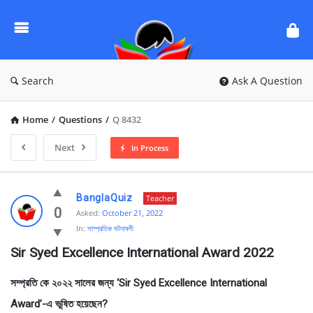
Ask
Questions
by
BanglaQuiz
Search
Ask A Question
Home
/
Questions
/
Q 8432
Next
In Process
Ask
BanglaQuiz
Teacher
Questions
0
Asked:
October 21, 2022
In:
সাম্প্রতিক ঘটনাবলী
by
Sir Syed Excellence International Award 2022
BanglaQuiz
Latest
সম্প্রতি কে ২০২২ সালের জন্য ‘Sir Syed Excellence International
Questions
Award’-এ ভূষিত হয়েছেন?