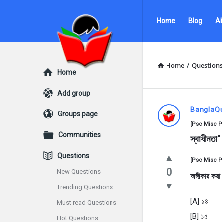
Ask
Ask
Home
Blog
A
Questions
Questions
by
by
BanglaQuiz
BanglaQuiz
Home
/
Question
Explore
Home
Navigation
Add group
Ask
BanglaQ
Groups page
[Psc Misc Pr
Questions
Communities
স্বাধীনতা"
by
Questions
[Psc Misc P
BanglaQui
0
New Questions
অঙ্গীকার করা
Trending Questions
Latest
[A] ১৪
Must read Questions
Questions
[B] ১৫
Hot Questions