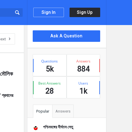
Sign In
Sign Up
Sidebar
Ask A Question
ext
Stats
Questions
Answers
5k
884
"মৌলিক 
Best Answers
Users
28
1k
 প্রদানের
Popular
Answers
পশ্চিমবঙ্গের দীর্ঘতম সেতু