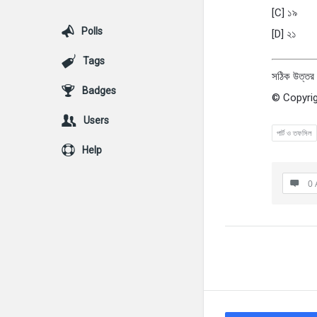
[C] ১৯
Polls
[D] ২১
Tags
সঠিক উত্তর 
Badges
© Copyrig
Users
পার্ট ও তফসিল
Help
0 