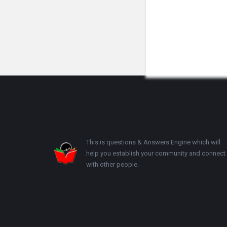
Footer
This is questions & Answers Engine which will
help you establish your community and connect
with other people.