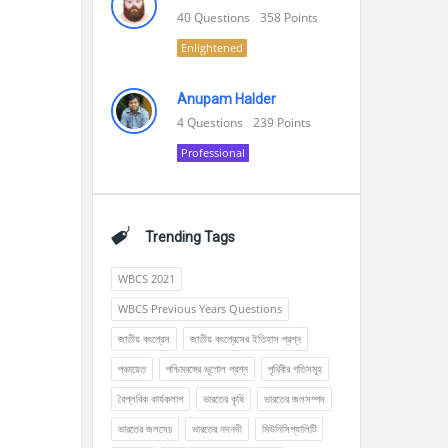
40
Questions
358
Points
Enlightened
Anupam Halder
4
Questions
239
Points
Professional
Trending Tags
WBCS 2021
WBCS Previous Years Questions
জাতীয় কংগ্রেস
জাতীয় কংগ্রেসের ইতিহাস প্রশ্ন
পঞ্চায়েত
পশ্চিমবঙ্গের ভূগোল প্রশ্ন
পৃথিবীর গতিসমূহ
বৈপ্লবিক কার্যকলাপ
ভারতের কৃষি
ভারতের জলসম্পদ
ভারতের জলসেচ
ভারতের নদনদী
মিউনিসিপ্যালিটি