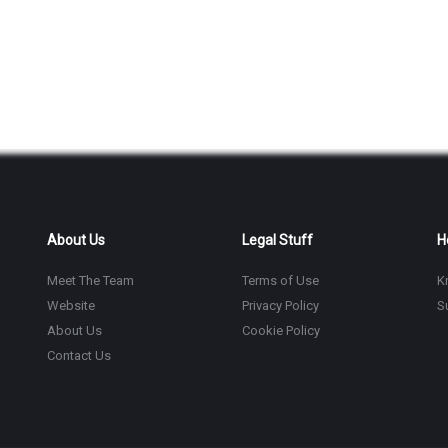
About Us
Legal Stuff
H
Meet The Team
Terms of Use
K
Website
Privacy Policy
S
About Us
Cookie Policy
Contact Us