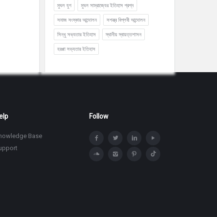
মুঘল যুগ
মুঘল সাম্রাজ্যের ইতিহাস প্রশ্ন
সমাজ সংস্কার আন্দোলন
সশস্ত্র বিপ্লবী আন্দোলন
সিন্ধু সভ্যতার ইতিহাস
স্থানীয় স্বায়ত্তশাসন
হরপ্পা সভ্যতার ইতিহাস
elp
Follow
nowledge Base
upport