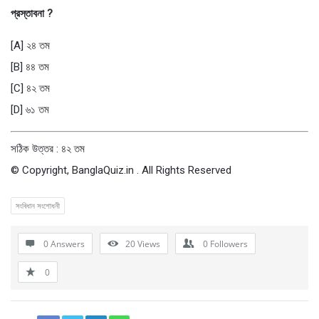
প্রস্তাবনা ?
[A] ২৪ তম
[B] ৪৪ তম
[C] ৪২ তম
[D] ৬১ তম
সঠিক উত্তর : ৪২ তম
© Copyright, BanglaQuiz.in . All Rights Reserved
সংবিধান সংশোধনী
0 Answers
20
Views
0
Followers
0