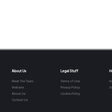
About Us
Legal Stuff
H
Meet The Team
Terms of Use
K
Website
Privacy Policy
S
About Us
Cookie Policy
Contact Us