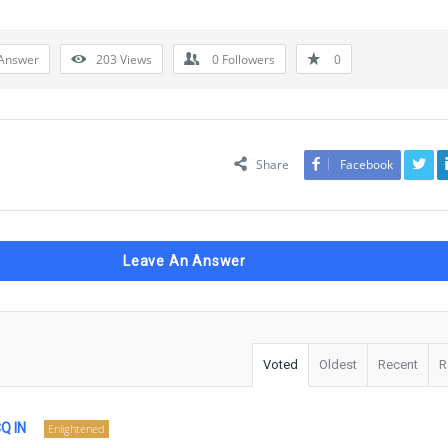
Answer
203
Views
0
Followers
0
Share
Facebook
Leave An Answer
Voted
Oldest
Recent
R
Q IN
Enlightened