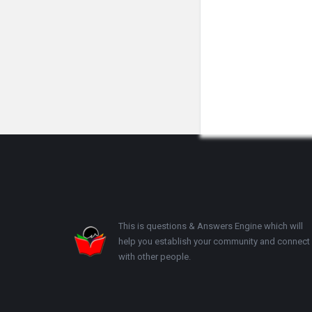
Footer
This is questions & Answers Engine which will
help you establish your community and connect
with other people.