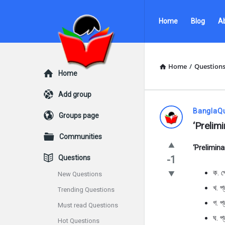
Ask
Ask
Home
Blog
A
Questions
Questions
by
by
BanglaQuiz
BanglaQuiz
Home
/
Question
Explore
Home
Navigation
Add group
Ask
BanglaQ
Groups page
‘Prelimin
Questions
Communities
‘Preliminar
by
Questions
-1
BanglaQui
ক. প
New Questions
খ. প
Trending Questions
Latest
গ. প্
Must read Questions
Questions
ঘ. প
Hot Questions