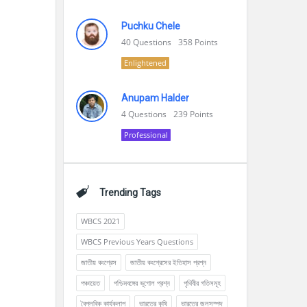
Puchku Chele
40
Questions
358
Points
Enlightened
Anupam Halder
4
Questions
239
Points
Professional
Trending Tags
WBCS 2021
WBCS Previous Years Questions
জাতীয় কংগ্রেস
জাতীয় কংগ্রেসের ইতিহাস প্রশ্ন
পঞ্চায়েত
পশ্চিমবঙ্গের ভূগোল প্রশ্ন
পৃথিবীর গতিসমূহ
বৈপ্লবিক কার্যকলাপ
ভারতের কৃষি
ভারতের জলসম্পদ