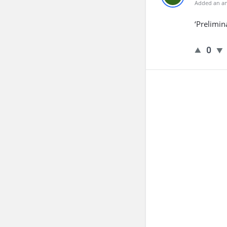
Added an an
‘Preliminar
0