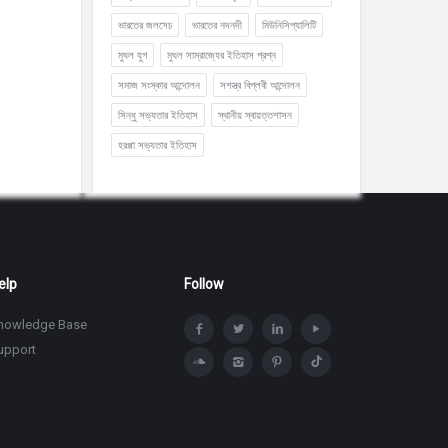
ভারতের জলসেচ
ভারতের নদনদী
মিউনিসিপ্যালিটি
মুঘল যুগ
মুঘল সাম্রাজ্যের ইতিহাস প্রশ্ন
সমাজ সংস্কার আন্দোলন
সশস্ত্র বিপ্লবী আন্দোলন
সিন্ধু সভ্যতার ইতিহাস
স্থানীয় স্বায়ত্তশাসন
হরপ্পা সভ্যতার ইতিহাস
elp
Follow
nowledge Base
upport