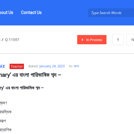
bout Us
Contact Us
s
/
Q 11597
N
In Process
uiz
Asked:
January 24, 2023
In:
বাংলা
Teacher
ary’ এর বাংলা পারিভাষিক শব্দ –
y’ এর বাংলা পারিভাষিক শব্দ –
z
্রেষণ
্রারম্ভিক
রকল্প
্রায়োগিক