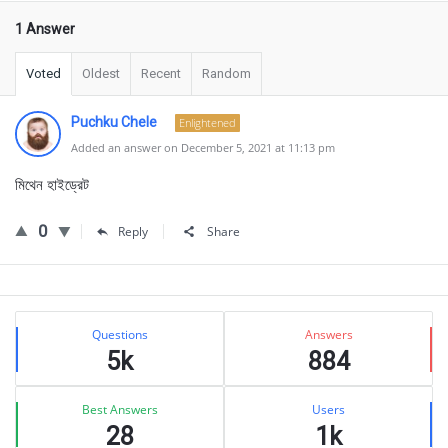
1 Answer
Voted
Oldest
Recent
Random
Puchku Chele
Enlightened
Added an answer on December 5, 2021 at 11:13 pm
মিথেন হাইড্রেট
0
Reply
Share
Sidebar
Stats
Questions
Answers
5k
884
Best Answers
Users
28
1k