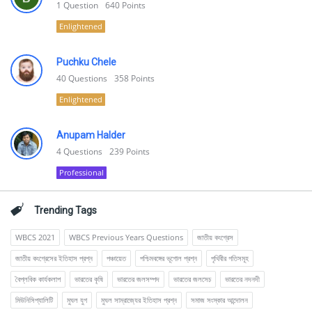
1
Question
640
Points
Enlightened
Puchku Chele
40
Questions
358
Points
Enlightened
Anupam Halder
4
Questions
239
Points
Professional
Trending Tags
WBCS 2021
WBCS Previous Years Questions
জাতীয় কংগ্রেস
জাতীয় কংগ্রেসের ইতিহাস প্রশ্ন
পঞ্চায়েত
পশ্চিমবঙ্গের ভূগোল প্রশ্ন
পৃথিবীর গতিসমূহ
বৈপ্লবিক কার্যকলাপ
ভারতের কৃষি
ভারতের জলসম্পদ
ভারতের জলসেচ
ভারতের নদনদী
মিউনিসিপ্যালিটি
মুঘল যুগ
মুঘল সাম্রাজ্যের ইতিহাস প্রশ্ন
সমাজ সংস্কার আন্দোলন