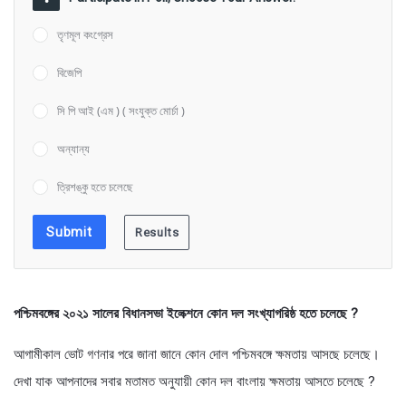
তৃণমূল কংগ্রেস
বিজেপি
সি পি আই (এম ) ( সংযুক্ত মোর্চা )
অন্যান্য
ত্রিশঙ্কু হতে চলেছে
পশ্চিমবঙ্গের ২০২১ সালের বিধানসভা ইলেক্শনে কোন দল সংখ্যাগরিষ্ঠ হতে চলেছে ?
আগামীকাল ভোট গণনার পরে জানা জানে কোন দোল পশ্চিমবঙ্গে ক্ষমতায় আসছে চলেছে।
দেখা যাক আপনাদের সবার মতামত অনুযায়ী কোন দল বাংলায় ক্ষমতায় আসতে চলেছে ?