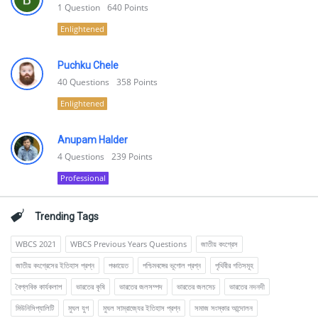
1
Question
640
Points
Enlightened
Puchku Chele
40
Questions
358
Points
Enlightened
Anupam Halder
4
Questions
239
Points
Professional
Trending Tags
WBCS 2021
WBCS Previous Years Questions
জাতীয় কংগ্রেস
জাতীয় কংগ্রেসের ইতিহাস প্রশ্ন
পঞ্চায়েত
পশ্চিমবঙ্গের ভূগোল প্রশ্ন
পৃথিবীর গতিসমূহ
বৈপ্লবিক কার্যকলাপ
ভারতের কৃষি
ভারতের জলসম্পদ
ভারতের জলসেচ
ভারতের নদনদী
মিউনিসিপ্যালিটি
মুঘল যুগ
মুঘল সাম্রাজ্যের ইতিহাস প্রশ্ন
সমাজ সংস্কার আন্দোলন