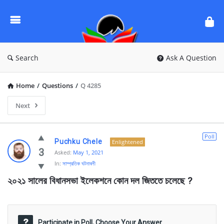
Ask
Questions
by
BanglaQuiz
Search
Ask A Question
Home
/
Questions
/
Q 4285
Next
Ask
Poll
Puchku Chele
Enlightened
Questions
3
Asked:
May 1, 2021
In:
সাম্প্রতিক ঘটনাবলী
by
২০২১ সালের বিধানসভা ইলেকশনে কোন দল জিততে চলেছে ?
BanglaQuiz
Latest
Questions
Participate in Poll, Choose Your Answer.