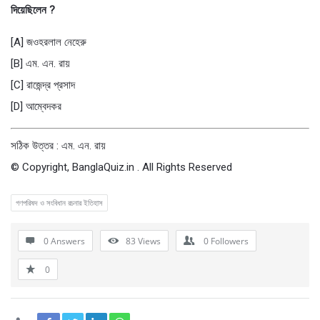
দিয়েছিলেন ?
[A] জওহরলাল নেহেরু
[B] এম. এন. রায়
[C] রাজেন্দ্র প্রসাদ
[D] আম্বেদকর
সঠিক উত্তর : এম. এন. রায়
© Copyright, BanglaQuiz.in . All Rights Reserved
গণপরিষদ ও সংবিধান রচনার ইতিহাস
0 Answers
83
Views
0
Followers
0