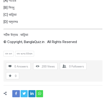
[A] লাহোর
[B] সিন্ধু
[C] ভাতিন্ডা
[D] অমৃতসর
সঠিক উত্তর : ভাতিন্ডা
© Copyright, BanglaQuiz.in . All Rights Reserved
দাস বংশ
দাস বংশের ইতিহাস
0 Answers
200
Views
0
Followers
0