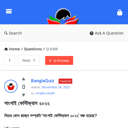
Ask
Questions
by
BanglaQuiz
Search
Ask A Question
Home
/
Questions
/
Q 9308
Next
In Process
Ask
BanglaQuiz
Teacher
Questions
0
Asked:
November 24, 2022
In:
সাম্প্রতিক ঘটনাবলী
by
সাংগাই ফেস্টিভ্যাল ২০২২
BanglaQuiz
Latest
নিচের কোন রাজ্যে সম্প্রতি ‘সাংগাই ফেস্টিভ্যাল ২০২২’ শুরু হয়েছে?
Questions