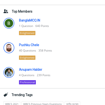
Top Members
BanglaMCQ IN
1
Question
640
Points
Enlightened
Puchku Chele
40
Questions
358
Points
Enlightened
Anupam Halder
4
Questions
239
Points
Professional
Trending Tags
WBCS 2021
WBCS Previous Years Questions
জাতীয় কংগ্রেস