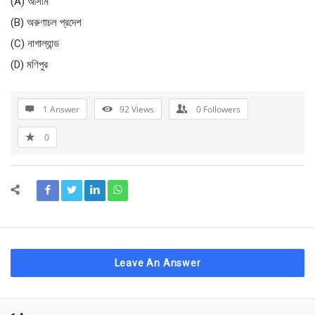
(A) আসাম
(B) অরুণাচল প্রদেশ
(C) নাগাল্যান্ড
(D) মণিপুর
1 Answer
92
Views
0
Followers
0
Leave An Answer