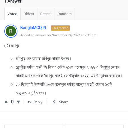
1 Answer
Voted
Oldest
Recent
Random
BanglaMCQ IN
Enlightened
Added an answer on November 24, 2022 at 2:31 pm
(D) মণিপুর
মণিপুরে শুরু হয়েছে মণিপুর সাঙ্গাই উৎসব।
কেন্দ্রীয় পর্যটন মন্ত্রী জি কিষাণ রেড্ডি ২১শে নভেম্বর ২০২২ এ বিষ্ণুপুর জেলার
সাঙ্গাই এথনিক পার্কে ‘মণিপুর সাঙ্গাই ফেস্টিভ্যাল ২০২২’-এর উদ্বোধন করেছেন।
১০ দিনব্যাপী উৎসবটি ৩০শে নভেম্বর পর্যন্ত রাজ্যের ছয়টি জেলার ১৩টি
ভেন্যুতে অনুষ্ঠিত হবে।
0
Reply
Share
Sidebar