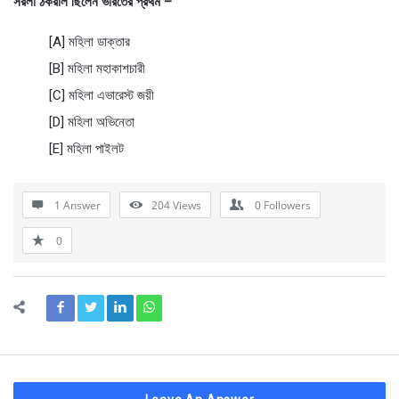
সরলা ঠকরাল ছিলেন ভারতের প্রথম –
[A] মহিলা ডাক্তার
[B] মহিলা মহাকাশচারী
[C] মহিলা এভারেস্ট জয়ী
[D] মহিলা অভিনেতা
[E] মহিলা পাইলট
1 Answer
204
Views
0
Followers
0