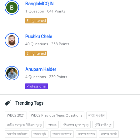
BanglaMCQ IN
1
Question
641
Points
Enlightened
Puchku Chele
40
Questions
358
Points
Enlightened
Anupam Halder
4
Questions
239
Points
Professional
Trending Tags
WBCS 2021
WBCS Previous Years Questions
জাতীয় কংগ্রেস
জাতীয় কংগ্রেসের ইতিহাস প্রশ্ন
পঞ্চায়েত
পশ্চিমবঙ্গের ভূগোল প্রশ্ন
পৃথিবীর গতিসমূহ
বৈপ্লবিক কার্যকলাপ
ভারতের কৃষি
ভারতের জলসম্পদ
ভারতের জলসেচ
ভারতের নদনদী