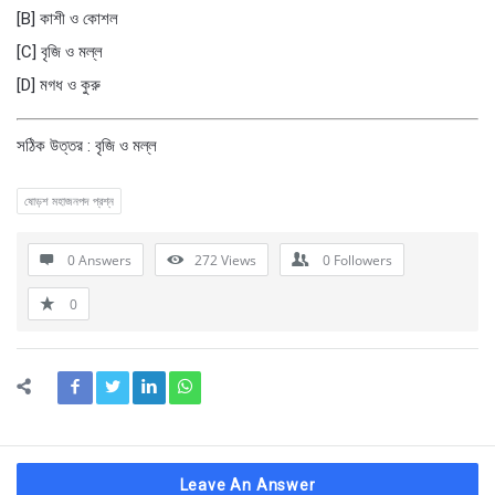
[B] কাশী ও কোশল
[C] বৃজি ও মল্ল
[D] মগধ ও কুরু
সঠিক উত্তর : বৃজি ও মল্ল
ষোড়শ মহাজনপদ প্রশ্ন
0 Answers
272
Views
0
Followers
0
Leave An Answer