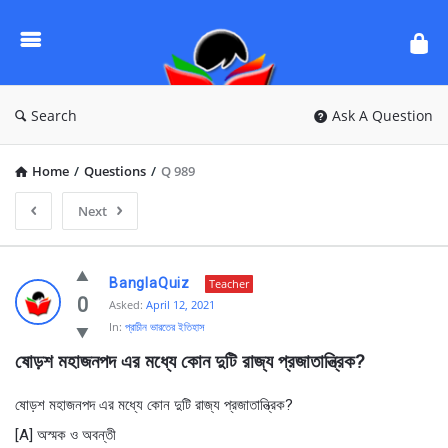
Ask
Questions
by
BanglaQuiz
Search
Ask A Question
Home
/
Questions
/
Q 989
Next
Ask
BanglaQuiz
Teacher
Questions
0
Asked:
April 12, 2021
In:
প্রাচীন ভারতের ইতিহাস
by
ষোড়শ মহাজনপদ এর মধ্যে কোন দুটি রাজ্য প্রজাতান্ত্রিক?
BanglaQuiz
Latest
ষোড়শ মহাজনপদ এর মধ্যে কোন দুটি রাজ্য প্রজাতান্ত্রিক?
Questions
[A] অস্মক ও অবন্তী