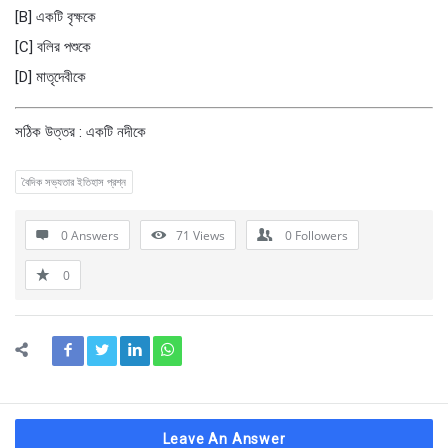
[B] একটি বৃক্ষকে
[C] বলির পশুকে
[D] মাতৃদেবীকে
সঠিক উত্তর : একটি নদীকে
বৈদিক সভ্যতার ইতিহাস প্রশ্ন
0 Answers
71
Views
0
Followers
0
Leave An Answer