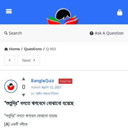
Ask
Questions
by
BanglaQuiz
Search
Ask A Question
Home
/
Questions
/
Q 903
Next
Ask
BanglaQuiz
Teacher
Questions
0
Asked:
April 12, 2021
In:
প্রাচীন ভারতের ইতিহাস
by
"শুতুদ্রি" বলতে ঋগবেদে বোঝানো হয়েছে 
BanglaQuiz
Latest
"শুতুদ্রি" বলতে ঋগবেদে বোঝানো হয়েছে
Questions
[A] একটি নদীকে