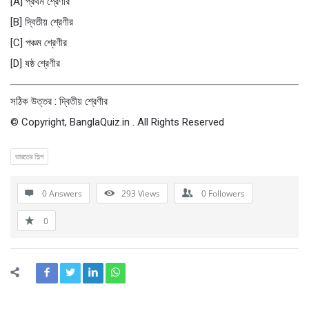
[A] প্রথম শ্রেণীর
[B] দ্বিতীয় শ্রেণীর
[C] পঞ্চম শ্রেণীর
[D] ষষ্ঠ শ্রেণীর
সঠিক উত্তর : দ্বিতীয় শ্রেণীর
© Copyright, BanglaQuiz.in . All Rights Reserved
ভারতের শিল্প
0 Answers
293
Views
0
Followers
0