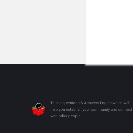
Footer
This is questions & Answers Engine which will
help you establish your community and connect
with other people.