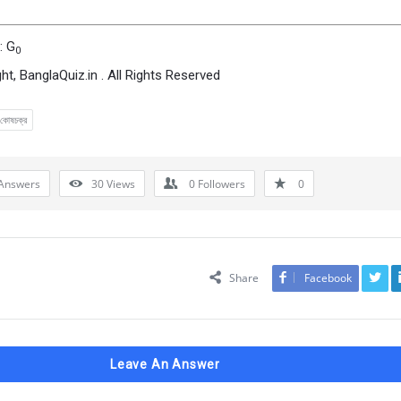
: G
0
ht, BanglaQuiz.in . All Rights Reserved
কোষচক্র
Answers
30
Views
0
Followers
0
Share
Facebook
Leave An Answer