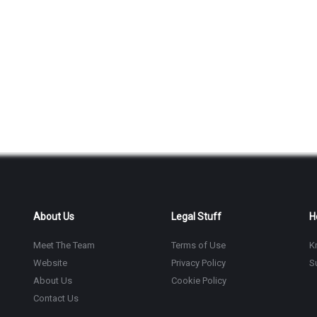
About Us
Legal Stuff
H
Meet The Team
Terms of Use
K
Website
Privacy Policy
S
About Us
Cookie Policy
Contact Us