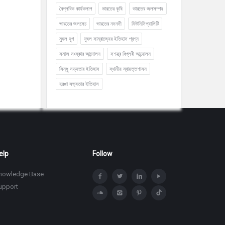
বৈপ্লবিক কার্যকলাপ
ভারতের কৃষি
ভারতের জলসম্পদ
ভারতের জলসেচ
ভারতের নদনদী
মিউনিসিপ্যালিটি
মুঘল যুগ
মুঘল সাম্রাজ্যের ইতিহাস প্রশ্ন
সমাজ সংস্কার আন্দোলন
সশস্ত্র বিপ্লবী আন্দোলন
সিন্ধু সভ্যতার ইতিহাস
স্থানীয় স্বায়ত্তশাসন
হরপ্পা সভ্যতার ইতিহাস
elp
Follow
nowledge Base
upport