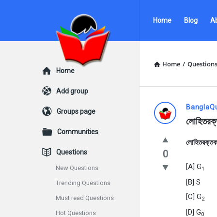
Ask
Ask
Home
Blog
A
Questions
Questions
by
by
BanglaQuiz
BanglaQuiz
Home
/
Question
Explore
Home
Navigation
Add group
Ask
BanglaQ
Groups page
লোহিতরক্
Questions
Communities
লোহিতরক্তক
by
Questions
0
BanglaQui
[A] G
New Questions
1
[B] S
Trending Questions
Latest
[C] G
Must read Questions
2
Questions
[D] G
Hot Questions
0