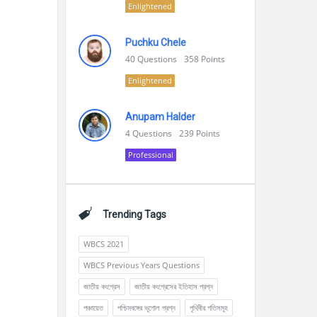
Enlightened
Puchku Chele
40
Questions
358
Points
Enlightened
Anupam Halder
4
Questions
239
Points
Professional
Trending Tags
WBCS 2021
WBCS Previous Years Questions
জাতীয় কংগ্রেস
জাতীয় কংগ্রেসের ইতিহাস প্রশ্ন
পঞ্চায়েত
পশ্চিমবঙ্গের ভূগোল প্রশ্ন
পৃথিবীর গতিসমূহ