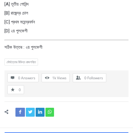
[A] তৃতীয় গোবিন্দ
[B] রাজেন্দ্র চোল
[C] প্রথম মহেন্দ্রবর্মন
[D] ২য় পুলকেশী
সঠিক উত্তর : ২য় পুলকেশী
মৌর্যত্তোর বিভিন্ন রাজশক্তি
0 Answers
1k
Views
0
Followers
0