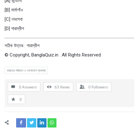
[A] কান্ডালা
[B] মার্মাগাঁও
[C] নভসেবা
[D] পারাদ্বীপ
সঠিক উত্তর : পারাদ্বীপ
© Copyright, BanglaQuiz.in . All Rights Reserved
ভারতের পরিবহন ও যোগাযোগ ব্যবস্থা
0 Answers
63
Views
0
Followers
0