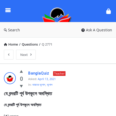
Ask
Questions
by
BanglaQuiz
Search
Ask A Question
Home
/
Questions
/
Q 2771
Next
Ask
BanglaQuiz
Teacher
Questions
0
Asked:
April 13, 2021
In:
ভারতের ভূগোল
,
ভূগোল
by
যে বন্দরটি পূর্ব উপকূলে অবস্থিত
BanglaQuiz
Latest
যে বন্দরটি পূর্ব উপকূলে অবস্থিত
Questions