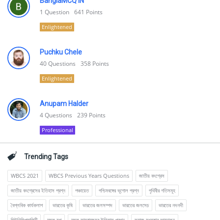
BanglaMCQ IN
1
Question
641
Points
Enlightened
Puchku Chele
40
Questions
358
Points
Enlightened
Anupam Halder
4
Questions
239
Points
Professional
Trending Tags
WBCS 2021
WBCS Previous Years Questions
জাতীয় কংগ্রেস
জাতীয় কংগ্রেসের ইতিহাস প্রশ্ন
পঞ্চায়েত
পশ্চিমবঙ্গের ভূগোল প্রশ্ন
পৃথিবীর গতিসমূহ
বৈপ্লবিক কার্যকলাপ
ভারতের কৃষি
ভারতের জলসম্পদ
ভারতের জলসেচ
ভারতের নদনদী
মিউনিসিপ্যালিটি
মুঘল যুগ
মুঘল সাম্রাজ্যের ইতিহাস প্রশ্ন
সমাজ সংস্কার আন্দোলন