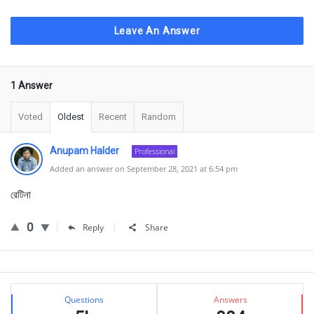
Leave An Answer
1 Answer
Voted
Oldest
Recent
Random
Anupam Halder
Professional
Added an answer on September 28, 2021 at 6:54 pm
রেটিনা
0
Reply
Share
Sidebar
Stats
Questions
Answers