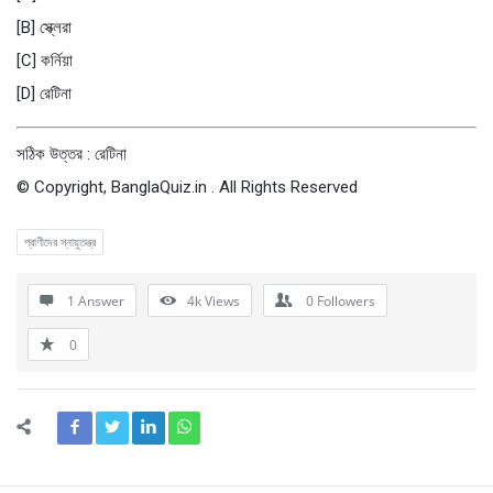
[B] স্ক্লেরা
[C] কর্নিয়া
[D] রেটিনা
সঠিক উত্তর : রেটিনা
© Copyright, BanglaQuiz.in . All Rights Reserved
প্রাণীদের স্নায়ুতন্ত্র
1 Answer
4k
Views
0
Followers
0