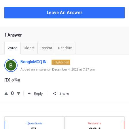
Leave An Answer
1 Answer
Voted
Oldest
Recent
Random
BanglaMCQ IN
Enlightened
Added an answer on December 4, 2022 at 7:27 pm
[D] রেটিনা
0
Reply
Share
Sidebar
Stats
Questions
Answers