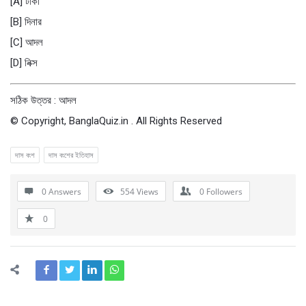
[A] টাকা
[B] দিনার
[C] আদল
[D] নিক্স
সঠিক উত্তর : আদল
© Copyright, BanglaQuiz.in . All Rights Reserved
দাস বংশ
দাস বংশের ইতিহাস
0 Answers
554
Views
0
Followers
0