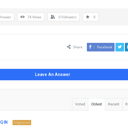
Answer
74
Views
0
Followers
0
Share
Facebook
Leave An Answer
Voted
Oldest
Recent
R
Q IN
Enlightened