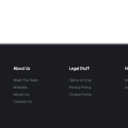
About Us
Legal Stuff
H
Meet The Team
Terms of Use
K
Website
Privacy Policy
S
About Us
Cookie Policy
Contact Us