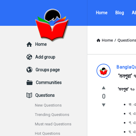
Ask
Ask
Home
Blog
A
Questions
Questions
by
by
BanglaQuiz
BanglaQuiz
Home
/
Question
Explore
Home
Navigation
Add group
Ask
BanglaQ
Groups page
 ‘মনপুরা’
Questions
Communities
‘মনপুরা’ ৭০
by
Questions
0
BanglaQui
ক. এ
New Questions
খ. এ
Trending Questions
Latest
গ. এ
Must read Questions
Questions
ঘ. এ
Hot Questions