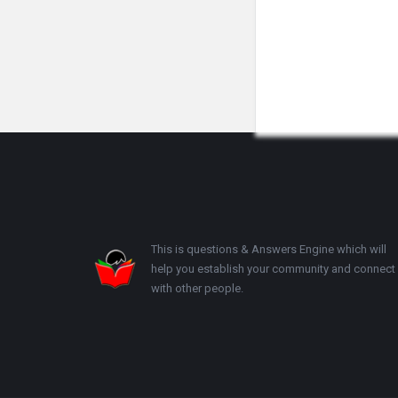
Footer
This is questions & Answers Engine which will
help you establish your community and connect
with other people.