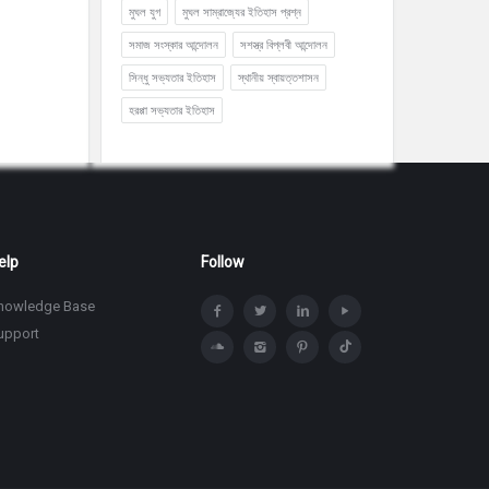
মুঘল যুগ
মুঘল সাম্রাজ্যের ইতিহাস প্রশ্ন
সমাজ সংস্কার আন্দোলন
সশস্ত্র বিপ্লবী আন্দোলন
সিন্ধু সভ্যতার ইতিহাস
স্থানীয় স্বায়ত্তশাসন
হরপ্পা সভ্যতার ইতিহাস
elp
Follow
nowledge Base
upport