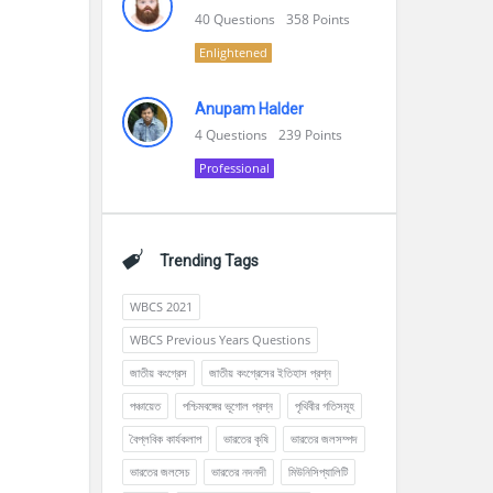
40
Questions
358
Points
Enlightened
Anupam Halder
4
Questions
239
Points
Professional
Trending Tags
WBCS 2021
WBCS Previous Years Questions
জাতীয় কংগ্রেস
জাতীয় কংগ্রেসের ইতিহাস প্রশ্ন
পঞ্চায়েত
পশ্চিমবঙ্গের ভূগোল প্রশ্ন
পৃথিবীর গতিসমূহ
বৈপ্লবিক কার্যকলাপ
ভারতের কৃষি
ভারতের জলসম্পদ
ভারতের জলসেচ
ভারতের নদনদী
মিউনিসিপ্যালিটি