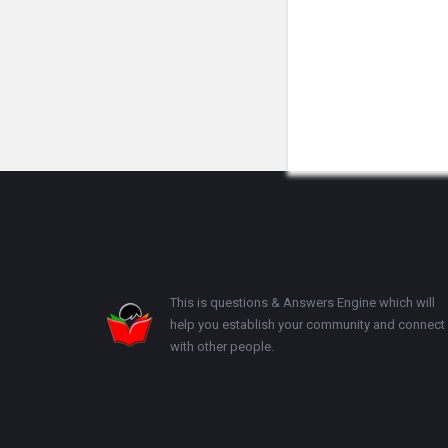
Footer
This is questions & Answers Engine which will
help you establish your community and connect
with other people.