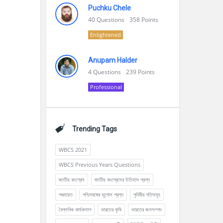
Puchku Chele
40
Questions
358
Points
Enlightened
Anupam Halder
4
Questions
239
Points
Professional
Trending Tags
WBCS 2021
WBCS Previous Years Questions
জাতীয় কংগ্রেস
জাতীয় কংগ্রেসের ইতিহাস প্রশ্ন
পঞ্চায়েত
পশ্চিমবঙ্গের ভূগোল প্রশ্ন
পৃথিবীর গতিসমূহ
বৈপ্লবিক কার্যকলাপ
ভারতের কৃষি
ভারতের জলসম্পদ