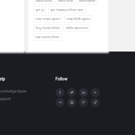
ভারতের জলসেচ
ভারতের নদনদী
মিউনিসিপ্যালিটি
মুঘল যুগ
মুঘল সাম্রাজ্যের ইতিহাস প্রশ্ন
সমাজ সংস্কার আন্দোলন
সশস্ত্র বিপ্লবী আন্দোলন
সিন্ধু সভ্যতার ইতিহাস
স্থানীয় স্বায়ত্তশাসন
হরপ্পা সভ্যতার ইতিহাস
elp
Follow
nowledge Base
upport