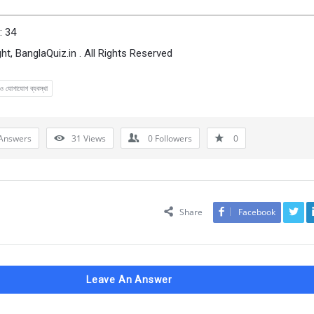
: 34
ht, BanglaQuiz.in . All Rights Reserved
ও যোগাযোগ ব্যবস্থা
Answers
31
Views
0
Followers
0
Share
Facebook
Leave An Answer