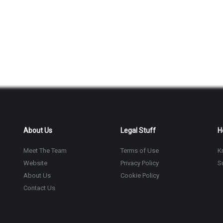
About Us
Legal Stuff
H
Meet The Team
Terms of Use
K
Website
Privacy Policy
S
About Us
Cookie Policy
Contact Us