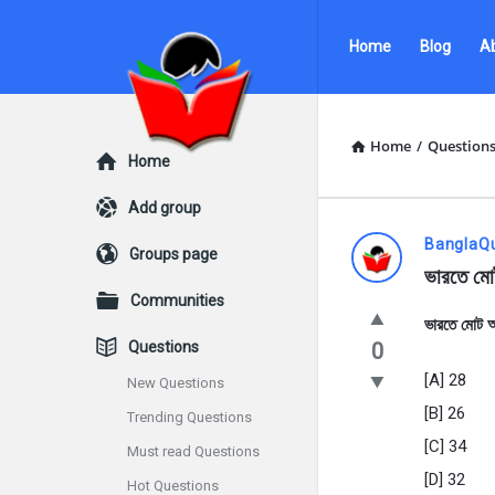
Ask
Ask
Home
Blog
A
Questions
Questions
by
by
BanglaQuiz
BanglaQuiz
Home
/
Question
Explore
Home
Navigation
Add group
Ask
BanglaQ
Groups page
ভারতে মোট
Questions
Communities
ভারতে মোট আন
by
Questions
0
BanglaQui
[A] 28
New Questions
[B] 26
Trending Questions
Latest
[C] 34
Must read Questions
Questions
[D] 32
Hot Questions