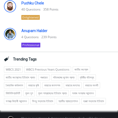
Puchku Chele
40
Questions
358
Points
Enlightened
Anupam Halder
4
Questions
239
Points
Professional
Trending Tags
WBCS 2021
WBCS Previous Years Questions
জাতীয় কংগ্রেস
জাতীয় কংগ্রেসের ইতিহাস প্রশ্ন
পঞ্চায়েত
পশ্চিমবঙ্গের ভূগোল প্রশ্ন
পৃথিবীর গতিসমূহ
বৈপ্লবিক কার্যকলাপ
ভারতের কৃষি
ভারতের জলসম্পদ
ভারতের জলসেচ
ভারতের নদনদী
মিউনিসিপ্যালিটি
মুঘল যুগ
মুঘল সাম্রাজ্যের ইতিহাস প্রশ্ন
সমাজ সংস্কার আন্দোলন
সশস্ত্র বিপ্লবী আন্দোলন
সিন্ধু সভ্যতার ইতিহাস
স্থানীয় স্বায়ত্তশাসন
হরপ্পা সভ্যতার ইতিহাস