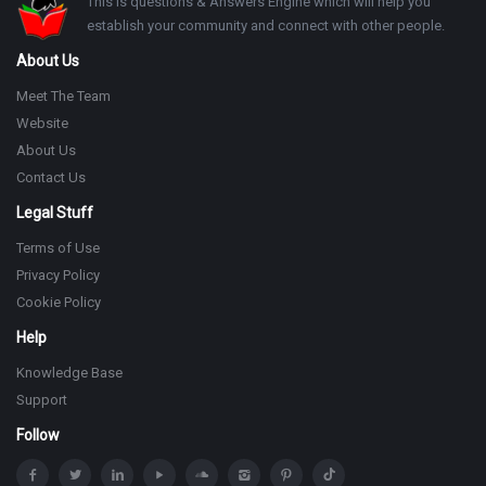
Footer
This is questions & Answers Engine which will help you
establish your community and connect with other people.
About Us
Meet The Team
Website
About Us
Contact Us
Legal Stuff
Terms of Use
Privacy Policy
Cookie Policy
Help
Knowledge Base
Support
Follow