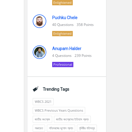
Enlightened
Puchku Chele
40
Questions
358
Points
Enlightened
Anupam Halder
4
Questions
239
Points
Professional
Trending Tags
WBCS 2021
WBCS Previous Years Questions
জাতীয় কংগ্রেস
জাতীয় কংগ্রেসের ইতিহাস প্রশ্ন
পঞ্চায়েত
পশ্চিমবঙ্গের ভূগোল প্রশ্ন
পৃথিবীর গতিসমূহ