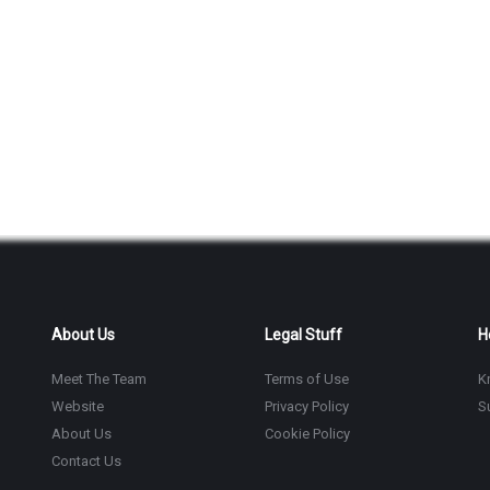
About Us
Legal Stuff
H
Meet The Team
Terms of Use
K
Website
Privacy Policy
S
About Us
Cookie Policy
Contact Us