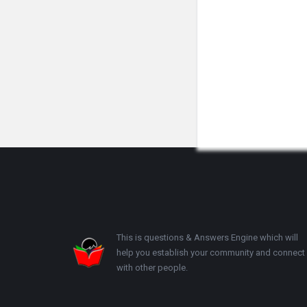
Footer
This is questions & Answers Engine which will
help you establish your community and connect
with other people.