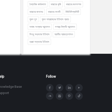
বৈপ্লবিক কার্যকলাপ
ভারতের কৃষি
ভারতের জলসম্পদ
ভারতের জলসেচ
ভারতের নদনদী
মিউনিসিপ্যালিটি
মুঘল যুগ
মুঘল সাম্রাজ্যের ইতিহাস প্রশ্ন
সমাজ সংস্কার আন্দোলন
সশস্ত্র বিপ্লবী আন্দোলন
সিন্ধু সভ্যতার ইতিহাস
স্থানীয় স্বায়ত্তশাসন
হরপ্পা সভ্যতার ইতিহাস
elp
Follow
nowledge Base
upport