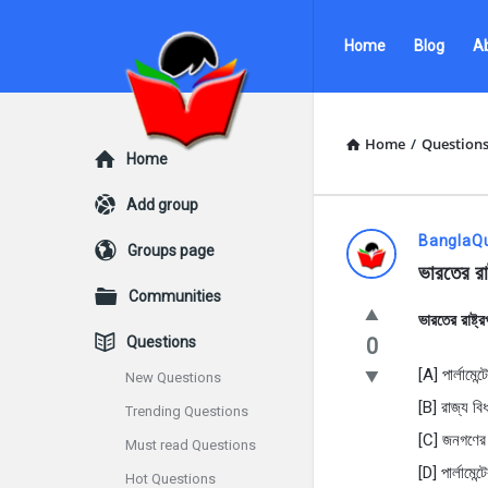
Ask
Ask
Home
Blog
A
Questions
Questions
by
by
BanglaQuiz
BanglaQuiz
Home
/
Question
Explore
Home
Navigation
Add group
Ask
BanglaQ
Groups page
ভারতের রাষ
Questions
Communities
ভারতের রাষ্ট্র
by
Questions
0
BanglaQui
[A] পার্লামেন্
New Questions
[B] রাজ্য বি
Trending Questions
Latest
[C] জনগণের দ
Must read Questions
Questions
[D] পার্লামে
Hot Questions