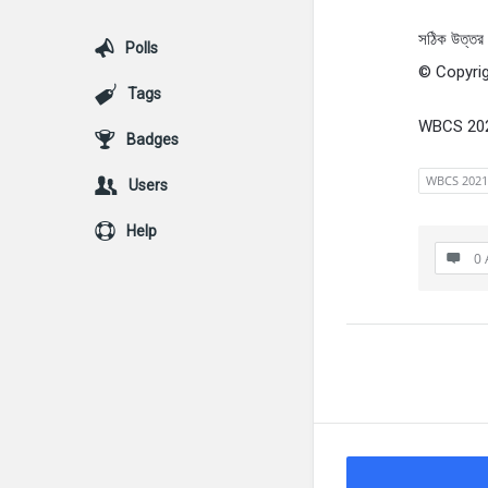
সঠিক উত্তর :
Polls
© Copyrig
Tags
WBCS 20
Badges
WBCS 2021
Users
Help
0 