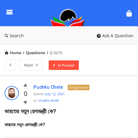
Ask
Questions
by
BanglaQuiz
Search
Ask A Question
Home
/
Questions
/
Q 5215
Next
In Process
Ask
Puchku Chele
Enlightened
Questions
0
Asked:
July 12, 2021
In:
সাম্প্রতিক ঘটনাবলী
by
ভারতের নতুন রেলমন্ত্রী কে?
BanglaQuiz
Latest
ভারতের নতুন রেলমন্ত্রী কে?
Questions