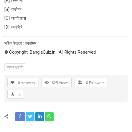
[A] সিঙ্গলীলা
[B] কার্ডামম
[C] আনাইমালা
[D] ধবলগিরি
সঠিক উত্তর : কার্ডামম
© Copyright, BanglaQuiz.in . All Rights Reserved
ভারতের ভূপ্রকৃতি
0 Answers
825
Views
0
Followers
0