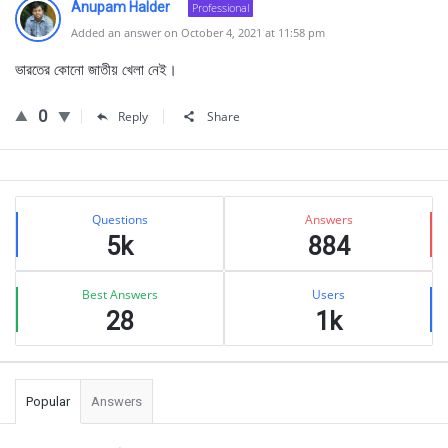
Anupam Halder
Professional
Added an answer on October 4, 2021 at 11:58 pm
ভারতের কোনো জাতীয় খেলা নেই।
0
Reply
Share
Sidebar
Stats
Questions
Answers
5k
884
Best Answers
Users
28
1k
Popular
Answers