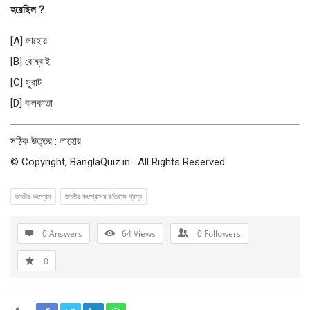
হয়েছিল ?
[A] লাহাের
[B] বােম্বাই
[C] সুরাট
[D] কলকাতা
সঠিক উত্তর : লাহাের
© Copyright, BanglaQuiz.in . All Rights Reserved
জাতীয় কংগ্রেস
জাতীয় কংগ্রেসের ইতিহাস প্রশ্ন
0 Answers
64
Views
0
Followers
0