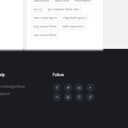
ভারতের জলসেচ
ভারতের নদনদী
মিউনিসিপ্যালিটি
মুঘল যুগ
মুঘল সাম্রাজ্যের ইতিহাস প্রশ্ন
সমাজ সংস্কার আন্দোলন
সশস্ত্র বিপ্লবী আন্দোলন
সিন্ধু সভ্যতার ইতিহাস
স্থানীয় স্বায়ত্তশাসন
হরপ্পা সভ্যতার ইতিহাস
elp
Follow
nowledge Base
upport