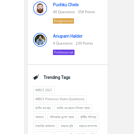
Puchku Chele
40
Questions
358
Points
Enlightened
Anupam Halder
4
Questions
239
Points
Professional
Trending Tags
WBCS 2021
WBCS Previous Years Questions
জাতীয় কংগ্রেস
জাতীয় কংগ্রেসের ইতিহাস প্রশ্ন
পঞ্চায়েত
পশ্চিমবঙ্গের ভূগোল প্রশ্ন
পৃথিবীর গতিসমূহ
বৈপ্লবিক কার্যকলাপ
ভারতের কৃষি
ভারতের জলসম্পদ