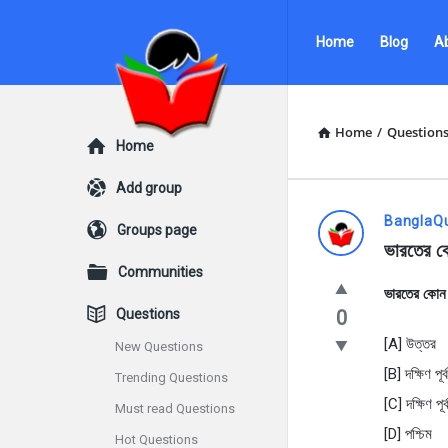
Ask
Ask
Home
Blog
A
Questions
Questions
by
by
BanglaQuiz
BanglaQuiz
Home
/
Question
Explore
Home
Navigation
Add group
Ask
BanglaQ
Groups page
ভারতের ক
Questions
Communities
ভারতের কোন 
by
Questions
0
BanglaQui
[A] উত্তর
New Questions
[B] দক্ষিণ পূর্ব
Trending Questions
Latest
[C] দক্ষিণ পূর্
Must read Questions
Questions
[D] পশ্চিম
Hot Questions