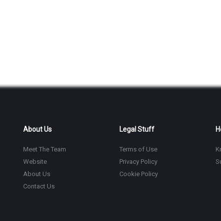
About Us
Legal Stuff
H
Meet The Team
Terms of Use
K
Website
Privacy Policy
S
About Us
Cookie Policy
Contact Us