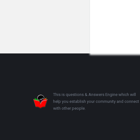
Footer
This is questions & Answers Engine which will
help you establish your community and connect
with other people.