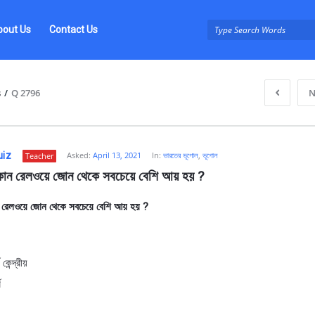
bout Us
Contact Us
s
/
Q 2796
N
uiz
Asked:
April 13, 2021
In:
ভারতের ভূগোল
,
ভূগোল
Teacher
োন রেলওয়ে জোন থেকে সবচেয়ে বেশি আয় হয় ?
রেলওয়ে জোন থেকে সবচেয়ে বেশি আয় হয় ?
z
 কেন্দ্রীয়
ব