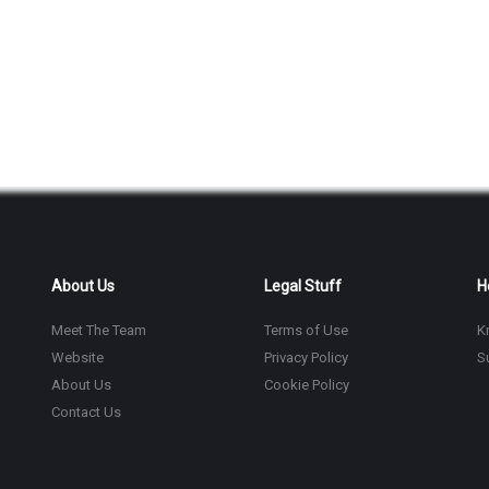
About Us
Legal Stuff
H
Meet The Team
Terms of Use
K
Website
Privacy Policy
S
About Us
Cookie Policy
Contact Us