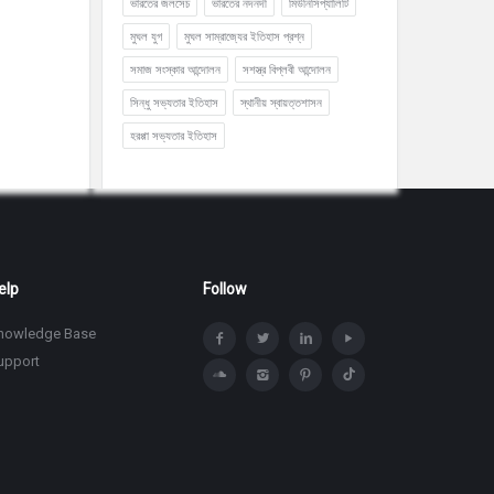
ভারতের জলসেচ
ভারতের নদনদী
মিউনিসিপ্যালিটি
মুঘল যুগ
মুঘল সাম্রাজ্যের ইতিহাস প্রশ্ন
সমাজ সংস্কার আন্দোলন
সশস্ত্র বিপ্লবী আন্দোলন
সিন্ধু সভ্যতার ইতিহাস
স্থানীয় স্বায়ত্তশাসন
হরপ্পা সভ্যতার ইতিহাস
elp
Follow
nowledge Base
upport