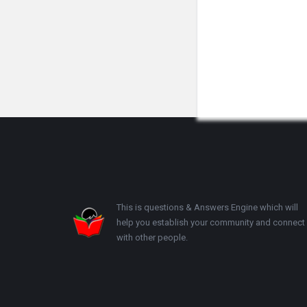
Footer
This is questions & Answers Engine which will
help you establish your community and connect
with other people.