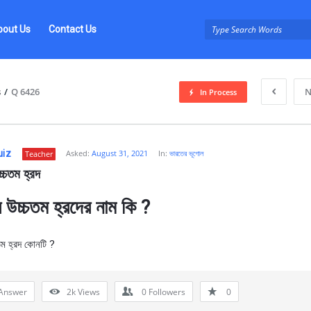
bout Us
Contact Us
s
/
Q 6426
N
In Process
uiz
Asked:
August 31, 2021
In:
ভারতের ভূগোল
Teacher
্চতম হ্রদ
 উচ্চতম হ্রদের নাম কি ?
z
তম হ্রদ কোনটি ?
Answer
2k
Views
0
Followers
0