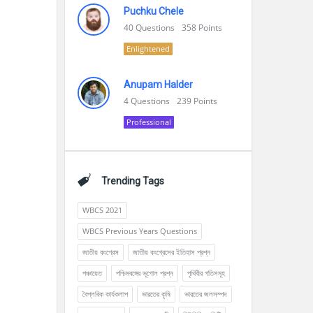
Puchku Chele
40
Questions
358
Points
Enlightened
Anupam Halder
4
Questions
239
Points
Professional
Trending Tags
WBCS 2021
WBCS Previous Years Questions
জাতীয় কংগ্রেস
জাতীয় কংগ্রেসের ইতিহাস প্রশ্ন
পঞ্চায়েত
পশ্চিমবঙ্গের ভূগোল প্রশ্ন
পৃথিবীর গতিসমূহ
বৈপ্লবিক কার্যকলাপ
ভারতের কৃষি
ভারতের জলসম্পদ