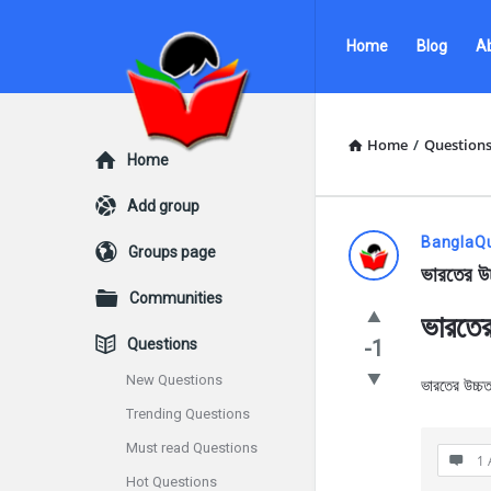
Ask
Ask
Home
Blog
A
Questions
Questions
by
by
BanglaQuiz
BanglaQuiz
Home
/
Question
Explore
Home
Navigation
Add group
Ask
BanglaQ
Groups page
ভারতের উচ
Questions
Communities
ভারতের
by
Questions
-1
BanglaQui
New Questions
ভারতের উচ্চ
Trending Questions
Latest
Must read Questions
Questions
1 
Hot Questions