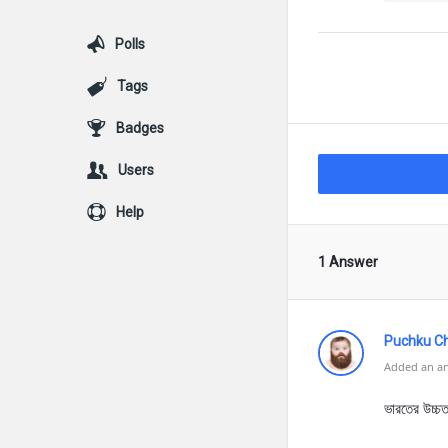
Polls
Tags
Badges
Users
Help
1 Answer
Puchku C
Added an an
ভারতের উচ্চত