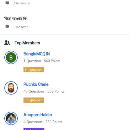
2 Answers
জিরো আওয়ার কি
1 Answer
Top Members
BanglaMCQ IN
1
Question
640
Points
Enlightened
Puchku Chele
40
Questions
358
Points
Enlightened
Anupam Halder
4
Questions
239
Points