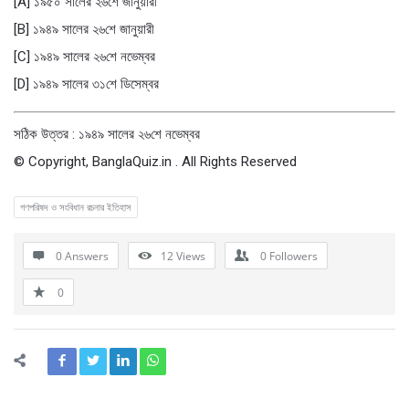
[A] ১৯৫০ সালের ২৬শে জানুয়ারী
[B] ১৯৪৯ সালের ২৬শে জানুয়ারী
[C] ১৯৪৯ সালের ২৬শে নভেম্বর
[D] ১৯৪৯ সালের ৩১শে ডিসেম্বর
সঠিক উত্তর : ১৯৪৯ সালের ২৬শে নভেম্বর
© Copyright, BanglaQuiz.in . All Rights Reserved
গণপরিষদ ও সংবিধান রচনার ইতিহাস
0 Answers
12
Views
0
Followers
0