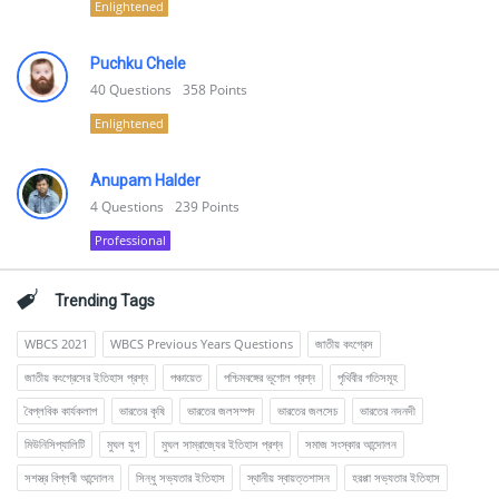
Enlightened
Puchku Chele
40
Questions
358
Points
Enlightened
Anupam Halder
4
Questions
239
Points
Professional
Trending Tags
WBCS 2021
WBCS Previous Years Questions
জাতীয় কংগ্রেস
জাতীয় কংগ্রেসের ইতিহাস প্রশ্ন
পঞ্চায়েত
পশ্চিমবঙ্গের ভূগোল প্রশ্ন
পৃথিবীর গতিসমূহ
বৈপ্লবিক কার্যকলাপ
ভারতের কৃষি
ভারতের জলসম্পদ
ভারতের জলসেচ
ভারতের নদনদী
মিউনিসিপ্যালিটি
মুঘল যুগ
মুঘল সাম্রাজ্যের ইতিহাস প্রশ্ন
সমাজ সংস্কার আন্দোলন
সশস্ত্র বিপ্লবী আন্দোলন
সিন্ধু সভ্যতার ইতিহাস
স্থানীয় স্বায়ত্তশাসন
হরপ্পা সভ্যতার ইতিহাস