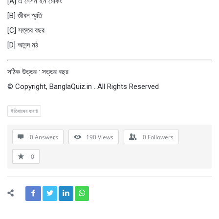
[A] এ নেশন ইন মেকিং
[B] জীবন স্মৃতি
[C] সত্তর বছর
[D] আনন্দ মঠ
সঠিক উত্তর : সত্তর বছর
© Copyright, BanglaQuiz.in . All Rights Reserved
ইতিহাসের ধারণা
0 Answers
190
Views
0
Followers
0