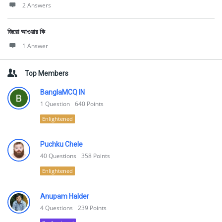
2 Answers
জিরো আওয়ার কি
1 Answer
Top Members
BanglaMCQ IN
1
Question
640
Points
Enlightened
Puchku Chele
40
Questions
358
Points
Enlightened
Anupam Halder
4
Questions
239
Points