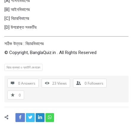
[A] শাসনবিভাগের
[B] আইনবিভাগের
[C] বিচারবিভাগের
[D] উপরােক্ত সবকটির
সঠিক উত্তর : বিচারবিভাগের
© Copyright, BanglaQuiz.in . All Rights Reserved
বিচার ব্যবস্থা ও অ্যাটর্নি জেনারেল
0 Answers
23
Views
0
Followers
0