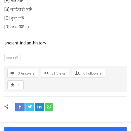
[A] পলি মাটি
[B] ল্যাটেরাইট মাটি
[C] কৃষ্ণ মাটি
[D] কোনােটিই নয়
ancient-indian-history
ভারতের কৃষি
0 Answers
31
Views
0
Followers
0