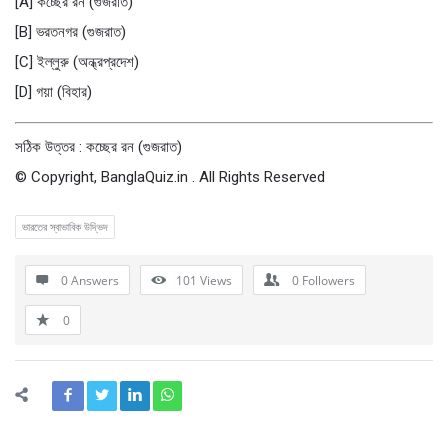
[A] কচ্ছের রন (গুজরাত)
[B] ভরতনগর (গুজরাত)
[C] ইল্লুরু (অন্ধ্রপ্রদেশ)
[D] গয়া (বিহার)
সঠিক উত্তর : কচ্ছের রন (গুজরাত)
© Copyright, BanglaQuiz.in . All Rights Reserved
ভারতের স্বাভাবিক উদ্ভিদ
0 Answers
101
Views
0
Followers
0