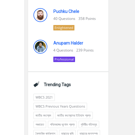
Puchku Chele
40
Questions
358
Points
Enlightened
Anupam Halder
4
Questions
239
Points
Professional
Trending Tags
WBCS 2021
WBCS Previous Years Questions
জাতীয় কংগ্রেস
জাতীয় কংগ্রেসের ইতিহাস প্রশ্ন
পঞ্চায়েত
পশ্চিমবঙ্গের ভূগোল প্রশ্ন
পৃথিবীর গতিসমূহ
বৈপ্লবিক কার্যকলাপ
ভারতের কৃষি
ভারতের জলসম্পদ