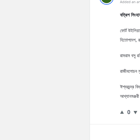
Added an an
বত্রিশ সিংহাস
ফোর্ট উইলিয়
হিতোপদেশ, 
রামরাম বসু র
রাজীবলোচন মু
ঈশ্বরচন্দ্র 
আখ্যানমঞ্জর
0