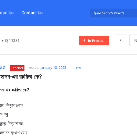
bout Us
Contact Us
s
/
Q 11281
N
In Process
uiz
Asked:
January 18, 2023
In:
বাংলা
Teacher
ংহাসন-এর রচয়িতা কে?
াসন-এর রচয়িতা কে?
z
ুঞ্জয় বিদ্যালঙ্কার
াম বসু
চন্দ্র বিদ্যাসাগর
বলোচন মুখোপাধ্যায়