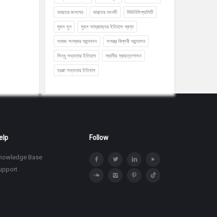
ভারতের জলসেচ
ভারতের নদনদী
মিউনিসিপ্যালিটি
মুঘল যুগ
মুঘল সাম্রাজ্যের ইতিহাস প্রশ্ন
সমাজ সংস্কার আন্দোলন
সশস্ত্র বিপ্লবী আন্দোলন
সিন্ধু সভ্যতার ইতিহাস
স্থানীয় স্বায়ত্তশাসন
হরপ্পা সভ্যতার ইতিহাস
elp
Follow
nowledge Base
upport