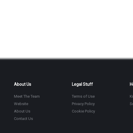
About Us
Legal Stuff
H
Meet The Team
Terms of Use
K
Website
Privacy Policy
S
About Us
Cookie Policy
Contact Us