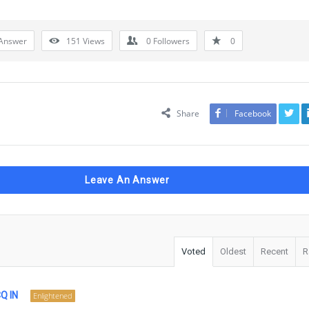
Answer
151
Views
0
Followers
0
Share
Facebook
Leave An Answer
Voted
Oldest
Recent
R
Q IN
Enlightened