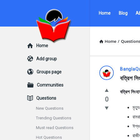
Ask
Ask
Home
Blog
A
Questions
Questions
by
by
BanglaQuiz
BanglaQuiz
Home
/
Question
Explore
Home
Navigation
Add group
Ask
BanglaQ
Groups page
বত্রিশ সি
Questions
Communities
বত্রিশ সিংহ
by
Questions
0
BanglaQui
মৃত্য
New Questions
রামর
Trending Questions
Latest
ঈশ্বর
Must read Questions
Questions
রাজী
Hot Questions