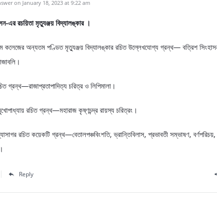
swer on January 18, 2023 at 9:22 am
ন-এর রচয়িতা মৃত্যুঞ্জয় বিদ্যালঙ্কার ।
াম কলেজের অন্যতম পণ্ডিত মৃত্যুঞ্জয় বিদ্যালঙ্কার রচিত উল্লেখযোগ্য গ্রন্থ— বত্রিশ সিংহাস
রাজাবলি।
চিত গ্রন্থ—রাজাপ্রতাপাদিত্য চরিত্র ও লিপিমালা।
খোপাধ্যায় রচিত গ্রন্থ—মহারাজ কৃষ্ণচন্দ্র রায়স্য চরিত্রং।
বিদ্যাসাগর রচিত কয়েকটি গ্রন্থ—বেতালপঞ্চবিংশতি, ভ্রান্তিবিলাস, প্রভাবতী সম্ভাষণ, বর্ণপরিচয়
ী।
Reply