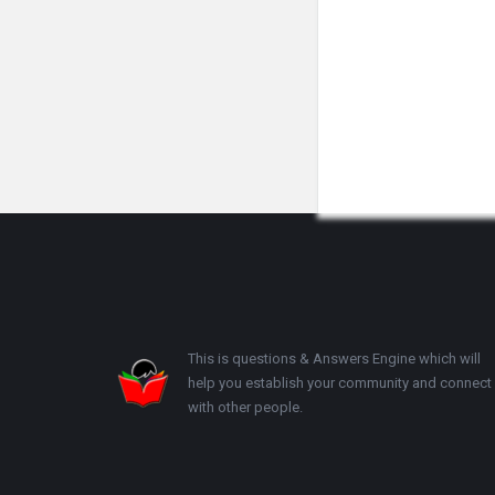
Footer
This is questions & Answers Engine which will
help you establish your community and connect
with other people.